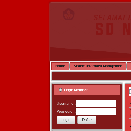
Home
Sistem Informasi Manajemen
Login Member
:
Username
:
Password