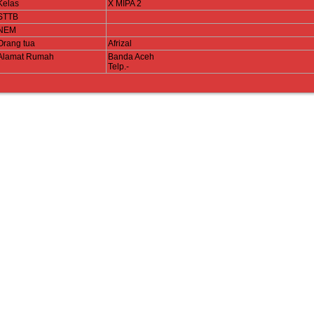
Kelas
X MIPA 2
STTB
NEM
Orang tua
Afrizal
Alamat Rumah
Banda Aceh
Telp.-