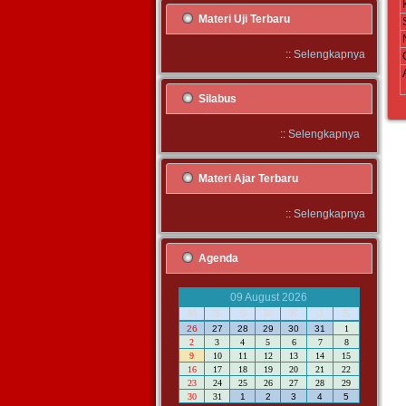
Materi Uji Terbaru
::
Selengkapnya
Silabus
::
Selengkapnya
Materi Ajar Terbaru
::
Selengkapnya
Agenda
09 August 2026
M
S
S
R
K
J
S
26
27
28
29
30
31
1
2
3
4
5
6
7
8
9
10
11
12
13
14
15
16
17
18
19
20
21
22
23
24
25
26
27
28
29
30
31
1
2
3
4
5