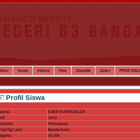
Guru
Siswa
Alumni
Fitur
Dapodik
Galeri
PPDB ONL
Profil Siswa
Nama
KAESYA AFNAZALDA
NIS
1643
Kelamin
Perempuan
Tmp/Tgl Lahir
Banda Aceh,-
Agama
ISLAM