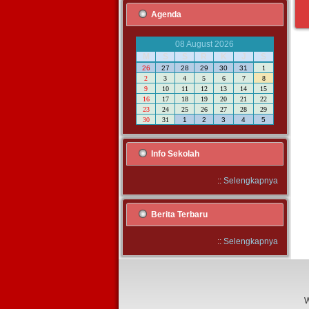
Agenda
08 August 2026
M
S
S
R
K
J
S
26
27
28
29
30
31
1
2
3
4
5
6
7
8
9
10
11
12
13
14
15
16
17
18
19
20
21
22
23
24
25
26
27
28
29
30
31
1
2
3
4
5
Info Sekolah
::
Selengkapnya
Berita Terbaru
::
Selengkapnya
W