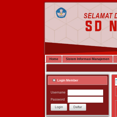
Home
Sistem Informasi Manajemen
Login Member
:
Username
:
Password