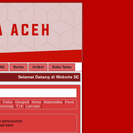
INE
Berita
Artikel
Buku Tamu
Selamat Datang di Website SD Negeri 63 Banda Aceh. Ter
i
|
Fisika
|
Geografi
|
Kimia
|
Matematika
|
Pend.
osiologi
|
T I K
|
Lain-lain
|
m penyusunan.
mail kami