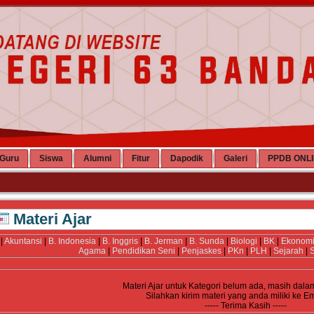
Guru
Siswa
Alumni
Fitur
Dapodik
Galeri
PPDB ONL
Materi Ajar
|
Akuntansi
|
B. Indonesia
|
B. Inggris
|
B. Jerman
|
B. Sunda
|
Biologi
|
BK
|
Ekonom
Agama
|
Pendidikan Seni
|
Penjaskes
|
PKn
|
PLH
|
Sejarah
|
S
Materi Ajar untuk Kategori
belum ada, masih dala
Silahkan kirim materi yang anda miliki ke E
----- Terima Kasih -----