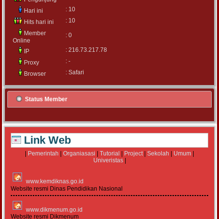
: 10
Hari ini
: 10
Hits hari ini
Member
: 0
Online
: 216.73.217.78
IP
: -
Proxy
: Safari
Browser
Status Member
Link Web
|
Pemerintah
|
Organiasasi
|
Tutorial
|
Project
|
Sekolah
|
Umum
|
Univeristas
|
www.kemdiknas.go.id
Website resmi Dinas Pendidikan Nasional
www.dikmenum.go.id
Website resmi Dikmenum