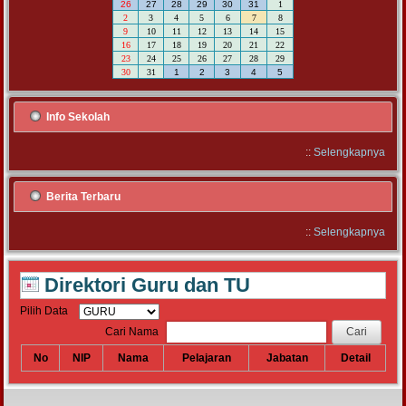
26
27
28
29
30
31
1
2
3
4
5
6
7
8
9
10
11
12
13
14
15
16
17
18
19
20
21
22
23
24
25
26
27
28
29
30
31
1
2
3
4
5
Info Sekolah
::
Selengkapnya
Berita Terbaru
::
Selengkapnya
Direktori Guru dan TU
Pilih Data
Cari Nama
No
NIP
Nama
Pelajaran
Jabatan
Detail