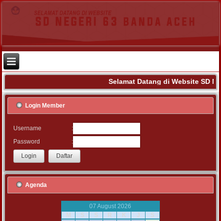
Selamat Datang di Website SD Ne
Login Member
:
Username
:
Password
Agenda
07 August 2026
M
S
S
R
K
J
S