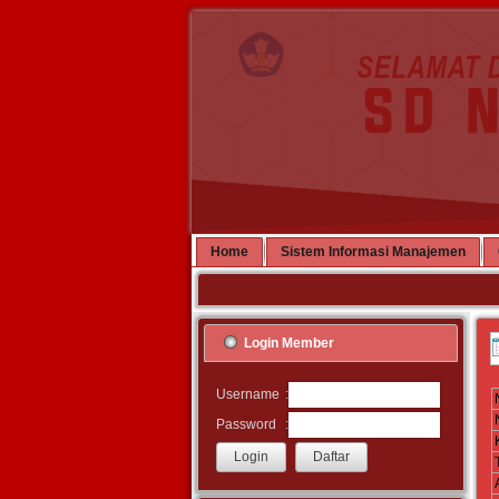
Home
Sistem Informasi Manajemen
Login Member
:
Username
:
Password