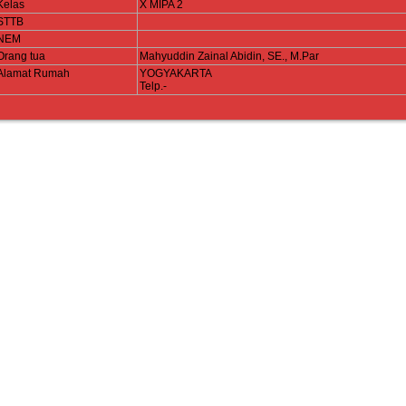
Kelas
X MIPA 2
STTB
NEM
Orang tua
Mahyuddin Zainal Abidin, SE., M.Par
Alamat Rumah
YOGYAKARTA
Telp.-