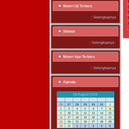
Materi Uji Terbaru
::
Selengkapnya
Silabus
::
Selengkapnya
Materi Ajar Terbaru
::
Selengkapnya
Agenda
08 August 2026
M
S
S
R
K
J
S
26
27
28
29
30
31
1
2
3
4
5
6
7
8
9
10
11
12
13
14
15
16
17
18
19
20
21
22
23
24
25
26
27
28
29
30
31
1
2
3
4
5