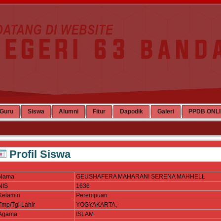
Guru
Siswa
Alumni
Fitur
Dapodik
Galeri
PPDB ONL
Profil Siswa
Nama
GEUSHAFERA MAHARANI SERENA MAHHELL
NIS
1636
Kelamin
Perempuan
Tmp/Tgl Lahir
YOGYAKARTA,-
Agama
ISLAM