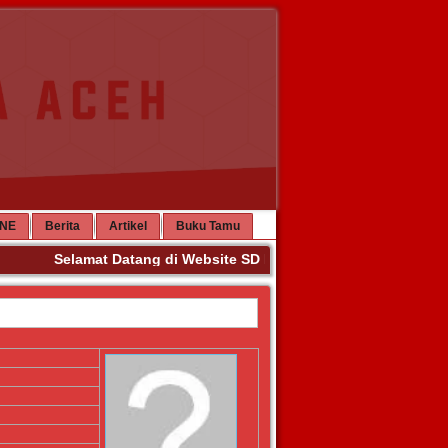
INE
Berita
Artikel
Buku Tamu
Selamat Datang di Website SD Negeri 63 Banda Aceh. Teri