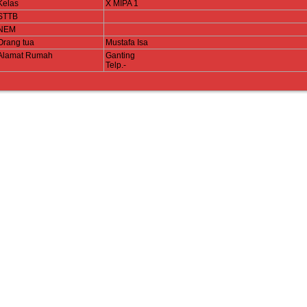
Kelas
X MIPA 1
STTB
NEM
Orang tua
Mustafa Isa
Alamat Rumah
Ganting
Telp.-