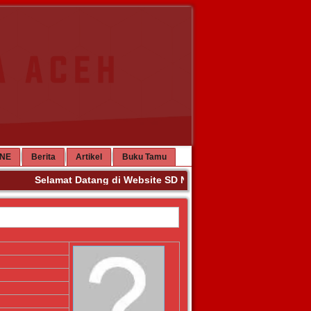
INE
Berita
Artikel
Buku Tamu
Selamat Datang di Website SD Negeri 63 Banda Aceh. Teri