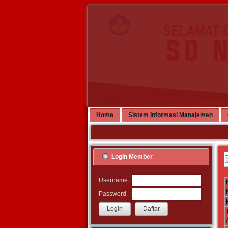
Home
Sistem Informasi Manajemen
Login Member
:
Username
:
Password