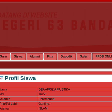
Guru
Siswa
Alumni
Fitur
Dapodik
Galeri
PPDB ONL
Profil Siswa
Nama
DEA AFRIZIA MUSTIKA
NIS
1622
Kelamin
Perempuan
Tmp/Tgl Lahir
Ganting,-
Agama
ISLAM