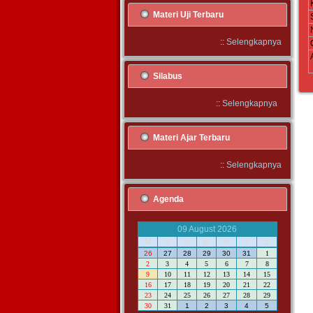
Materi Uji Terbaru
::
Selengkapnya
Silabus
::
Selengkapnya
Materi Ajar Terbaru
::
Selengkapnya
Agenda
09 August 2026
M
S
S
R
K
J
S
26
27
28
29
30
31
1
2
3
4
5
6
7
8
9
10
11
12
13
14
15
16
17
18
19
20
21
22
23
24
25
26
27
28
29
30
31
1
2
3
4
5