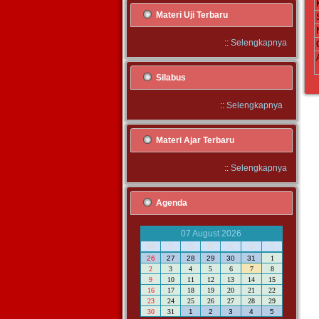
Materi Uji Terbaru
::
Selengkapnya
Silabus
::
Selengkapnya
Materi Ajar Terbaru
::
Selengkapnya
Agenda
07 August 2026
M
S
S
R
K
J
S
26
27
28
29
30
31
1
2
3
4
5
6
7
8
9
10
11
12
13
14
15
16
17
18
19
20
21
22
23
24
25
26
27
28
29
30
31
1
2
3
4
5