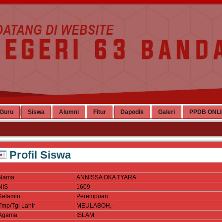
Guru
Siswa
Alumni
Fitur
Dapodik
Galeri
PPDB ONL
Profil Siswa
Nama
ANNISSA OKA TYARA
NIS
1609
Kelamin
Perempuan
Tmp/Tgl Lahir
MEULABOH,-
Agama
ISLAM