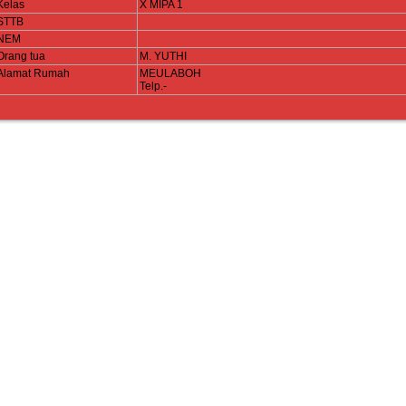
Kelas
X MIPA 1
STTB
NEM
Orang tua
M. YUTHI
Alamat Rumah
MEULABOH
Telp.-