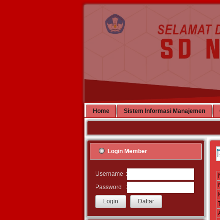
Home
Sistem Informasi Manajemen
Login Member
:
Username
:
Password