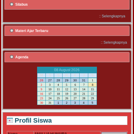
Silabus
::
Selengkapnya
Materi Ajar Terbaru
::
Selengkapnya
Agenda
08 August 2026
M
S
S
R
K
J
S
26
27
28
29
30
31
1
2
3
4
5
6
7
8
9
10
11
12
13
14
15
16
17
18
19
20
21
22
23
24
25
26
27
28
29
30
31
1
2
3
4
5
Profil Siswa