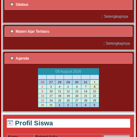
Silabus
::
Selengkapnya
Materi Ajar Terbaru
::
Selengkapnya
Agenda
08 August 2026
M
S
S
R
K
J
S
26
27
28
29
30
31
1
2
3
4
5
6
7
8
9
10
11
12
13
14
15
16
17
18
19
20
21
22
23
24
25
26
27
28
29
30
31
1
2
3
4
5
Profil Siswa