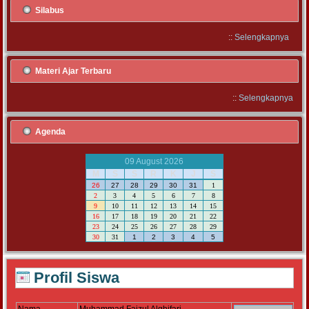
Silabus
::
Selengkapnya
Materi Ajar Terbaru
::
Selengkapnya
Agenda
09 August 2026
M
S
S
R
K
J
S
26
27
28
29
30
31
1
2
3
4
5
6
7
8
9
10
11
12
13
14
15
16
17
18
19
20
21
22
23
24
25
26
27
28
29
30
31
1
2
3
4
5
Profil Siswa