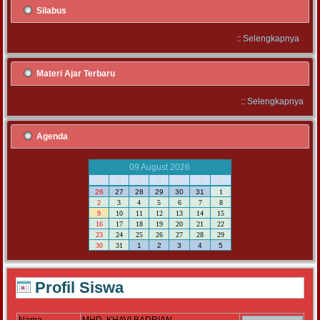
Silabus
::
Selengkapnya
Materi Ajar Terbaru
::
Selengkapnya
Agenda
09 August 2026
M
S
S
R
K
J
S
26
27
28
29
30
31
1
2
3
4
5
6
7
8
9
10
11
12
13
14
15
16
17
18
19
20
21
22
23
24
25
26
27
28
29
30
31
1
2
3
4
5
Profil Siswa