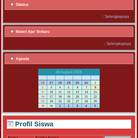
Silabus
::
Selengkapnya
Materi Ajar Terbaru
::
Selengkapnya
Agenda
08 August 2026
M
S
S
R
K
J
S
26
27
28
29
30
31
1
2
3
4
5
6
7
8
9
10
11
12
13
14
15
16
17
18
19
20
21
22
23
24
25
26
27
28
29
30
31
1
2
3
4
5
Profil Siswa